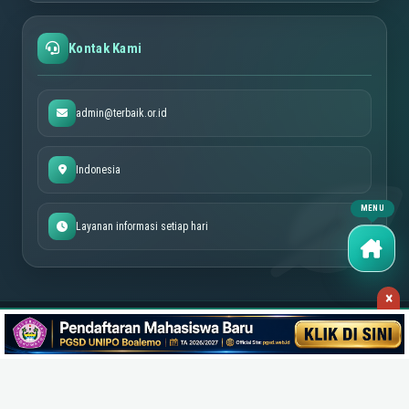
Kontak Kami
admin@terbaik.or.id
Indonesia
Layanan informasi setiap hari
×
©
2026 Azizah.web.id. All Rights Reserved.
|
Designed with
by
Tinelo Blogger Theme