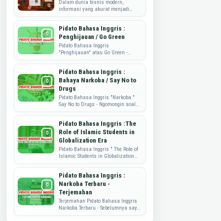
Dalam dunia bisnis modern,
informasi yang akurat menjadi
kunci utama dalam merumuskan
strategi, mengembangkan produk,
Pidato Bahasa Inggris :
dan memahami kebutuhan...
Penghijauan / Go Green
Pidato Bahasa Inggris
"Penghijauan" atau Go Green -
Sahabat Dataguru.web.id, pidato
yang di share ini adalah tulisan
Pidato Bahasa Inggris :
dari mbak ...
Bahaya Narkoba / Say No to
Drugs
Pidato Bahasa Inggris "Narkoba "
Say No to Drugs - Ngomongin soal
Narkoba nih, memang sungguh
memprihatinkan. Nah, sebagai
Pidato Bahasa Inggris :The
wujud ...
Role of Islamic Students in
Globalization Era
Pidato Bahasa Inggris " The Role of
Islamic Students in Globalization
Era" Pidato Bahasa Inggris kali ini
akan berbagi soal peran...
Pidato Bahasa Inggris :
Narkoba Terbaru -
Terjemahan
Terjemahan Pidato Bahasa Inggris
Narkoba Terbaru - Sebelumnya saya
sudah pernah publish perihal Pidato