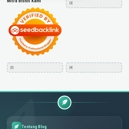
Mitra Bisnis Kami
[2]
[3]
[4]
Tentang Blog