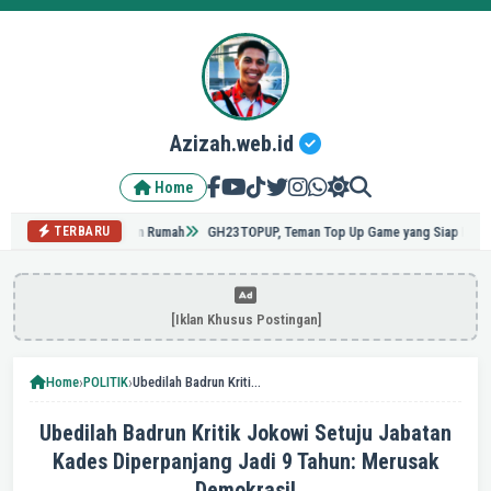
Azizah.web.id
Home
 pada Kenyamanan Rumah
GH23TOPUP, Teman Top Up Game yang Siap Menemani Akti
TERBARU
[Iklan Khusus Postingan]
›
›
Home
POLITIK
Ubedilah Badrun Kritik Jokowi Setuju Jabatan Kades Diperpanjang Jadi 9 Tahun: Merusak Demokrasi!
Ubedilah Badrun Kritik Jokowi Setuju Jabatan
Kades Diperpanjang Jadi 9 Tahun: Merusak
Demokrasi!