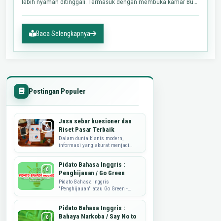
lebih nyaman ditinggali. Termasuk dengan membuka kamar Bu
Eny yang…
Baca Selengkapnya
Postingan Populer
Jasa sebar kuesioner dan
Riset Pasar Terbaik
Dalam dunia bisnis modern,
informasi yang akurat menjadi
kunci utama dalam merumuskan
strategi, mengembangkan produk,
Pidato Bahasa Inggris :
dan memahami kebutuhan...
Penghijauan / Go Green
Pidato Bahasa Inggris
"Penghijauan" atau Go Green -
Sahabat Dataguru.web.id, pidato
yang di share ini adalah tulisan
Pidato Bahasa Inggris :
dari mbak ...
Bahaya Narkoba / Say No to