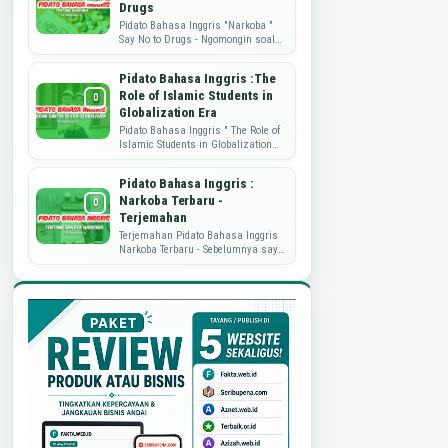
Drugs
Pidato Bahasa Inggris "Narkoba "
Say No to Drugs - Ngomongin soal
Narkoba nih, memang sungguh
memprihatinkan. Nah, sebagai
Pidato Bahasa Inggris :The
wujud ...
Role of Islamic Students in
Globalization Era
Pidato Bahasa Inggris " The Role of
Islamic Students in Globalization
Era" Pidato Bahasa Inggris kali ini
akan berbagi soal peran...
Pidato Bahasa Inggris :
Narkoba Terbaru -
Terjemahan
Terjemahan Pidato Bahasa Inggris
Narkoba Terbaru - Sebelumnya saya
sudah pernah publish perihal Pidato
Bahasa Inggris tentang Narkoba.
Namu...