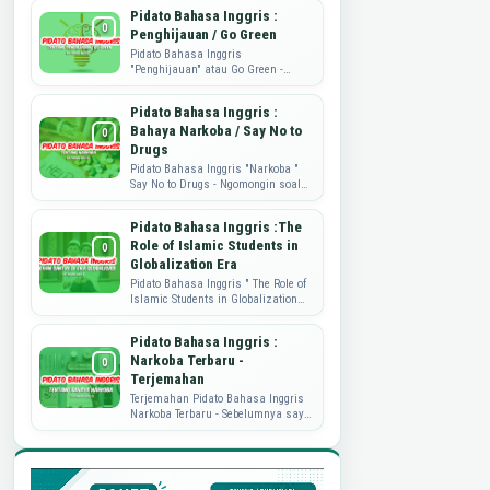
strategi, mengembangkan produk,
Pidato Bahasa Inggris :
dan memahami kebutuhan...
Penghijauan / Go Green
Pidato Bahasa Inggris
"Penghijauan" atau Go Green -
Sahabat Dataguru.web.id, pidato
yang di share ini adalah tulisan
Pidato Bahasa Inggris :
dari mbak ...
Bahaya Narkoba / Say No to
Drugs
Pidato Bahasa Inggris "Narkoba "
Say No to Drugs - Ngomongin soal
Narkoba nih, memang sungguh
memprihatinkan. Nah, sebagai
Pidato Bahasa Inggris :The
wujud ...
Role of Islamic Students in
Globalization Era
Pidato Bahasa Inggris " The Role of
Islamic Students in Globalization
Era" Pidato Bahasa Inggris kali ini
akan berbagi soal peran...
Pidato Bahasa Inggris :
Narkoba Terbaru -
Terjemahan
Terjemahan Pidato Bahasa Inggris
Narkoba Terbaru - Sebelumnya saya
sudah pernah publish perihal Pidato
Bahasa Inggris tentang Narkoba.
Namu...