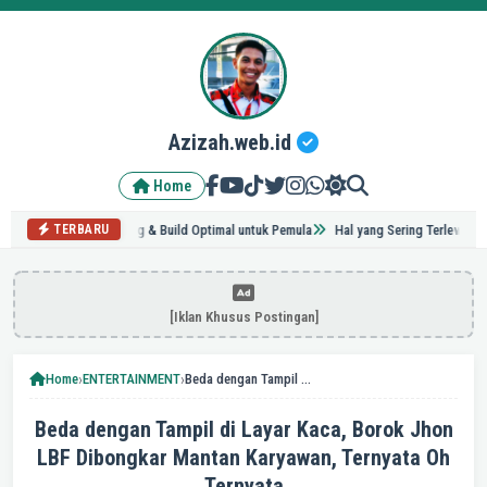
Azizah.web.id
Home
: Tips Grinding & Build Optimal untuk Pemula
Hal yang Sering Terlewat Saat Reno
TERBARU
[Iklan Khusus Postingan]
›
›
Home
ENTERTAINMENT
Beda dengan Tampil di Layar Kaca, Borok Jhon LBF Dibongkar Mantan Karyawan, Ternyata Oh Ternyata
Beda dengan Tampil di Layar Kaca, Borok Jhon
LBF Dibongkar Mantan Karyawan, Ternyata Oh
Ternyata