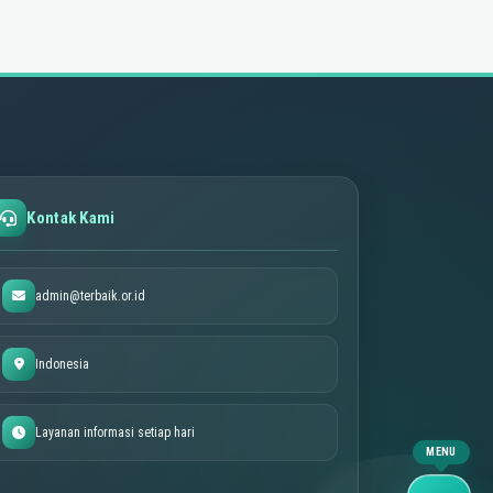
Kontak Kami
admin@terbaik.or.id
Indonesia
Layanan informasi setiap hari