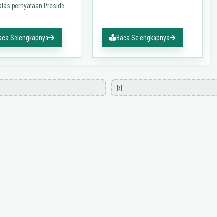
desa yang tidak bisa dipahami
as pernyataan Presiden
oleh kepala…
Alwi Institute (HAI), Haidar
ang menyebut bakal
 dari partai NasDem
aca Selengkapnya
Baca Selengkapnya
…
[3]