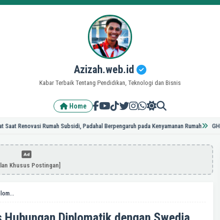
Azizah.web.id
Kabar Terbaik Tentang Pendidikan, Teknologi dan Bisnis
Home
enovasi Rumah Subsidi, Padahal Berpengaruh pada Kenyamanan Rumah
GH23TOPUP, T
klan Khusus Postingan]
PA 212 Minta Jokowi Putus Hubungan Diplomatik dengan Swedia
s Hubungan Diplomatik dengan Swedia