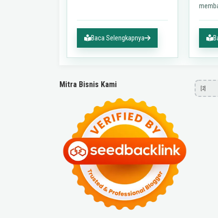
membal
Haidar 
Alwi y
capres
Baca Selengkapnya
B
Anies
Mitra Bisnis Kami
[2]