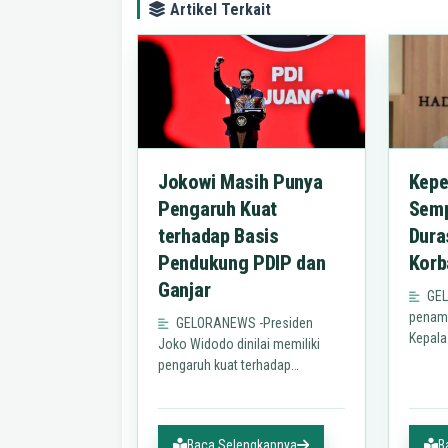
Artikel Terkait
Jokowi Masih Punya
Kepe
Pengaruh Kuat
Semp
terhadap Basis
Dura
Pendukung PDIP dan
Korb
Ganjar
GEL
penam
GELORANEWS -Presiden
Kepala
Joko Widodo dinilai memiliki
dikabu
pengaruh kuat terhadap
akan m
dukungan publik kepada PDI
sewen
Perjuangan dan Ganjar
wargan
Pranowo."Dukungan ke PDIP dan
Baca Selengkapnya
B