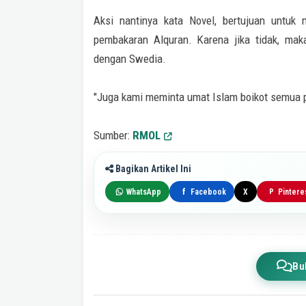
Aksi nantinya kata Novel, bertujuan untu
pembakaran Alquran. Karena jika tidak, ma
dengan Swedia.
"Juga kami meminta umat Islam boikot semua 
Sumber:
RMOL
Bagikan Artikel Ini
WhatsApp
Facebook
X
Pintere
f
P
Bu