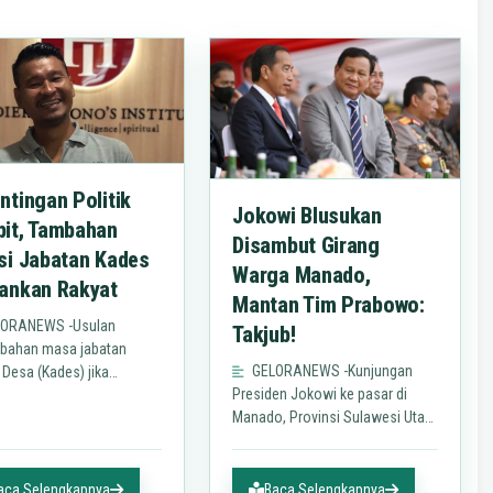
ntingan Politik
Jokowi Blusukan
it, Tambahan
Disambut Girang
si Jabatan Kades
Warga Manado,
ankan Rakyat
Mantan Tim Prabowo:
ORANEWS -Usulan
Takjub!
bahan masa jabatan
GELORANEWS -Kunjungan
 Desa (Kades) jika
Presiden Jokowi ke pasar di
lkan dikhawatirkan hanya
Manado, Provinsi Sulawesi Utara
emunculkan perilaku
mendapat sambutan antusias
ang-wenang terhadap
masyarakat. Pemandangan
ya.Direktur Eksekutif…
itupun mendapat tanggapan dari
aca Selengkapnya
Baca Selengkapnya