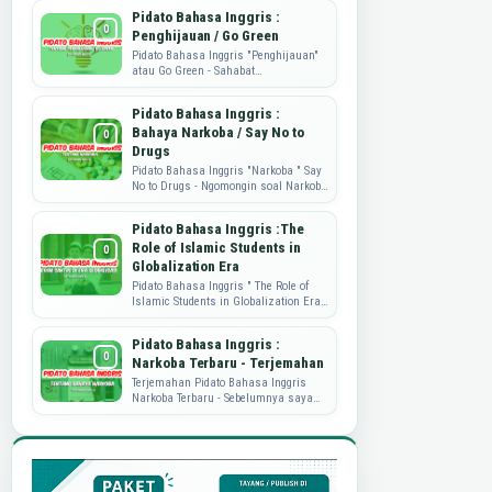
mengembangkan produk, dan
Pidato Bahasa Inggris :
memahami kebutuhan...
Penghijauan / Go Green
Pidato Bahasa Inggris "Penghijauan"
atau Go Green - Sahabat
Dataguru.web.id, pidato yang di share
ini adalah tulisan dari mbak ...
Pidato Bahasa Inggris :
Bahaya Narkoba / Say No to
Drugs
Pidato Bahasa Inggris "Narkoba " Say
No to Drugs - Ngomongin soal Narkoba
nih, memang sungguh
memprihatinkan. Nah, sebagai wujud
Pidato Bahasa Inggris :The
...
Role of Islamic Students in
Globalization Era
Pidato Bahasa Inggris " The Role of
Islamic Students in Globalization Era"
Pidato Bahasa Inggris kali ini akan
berbagi soal peran...
Pidato Bahasa Inggris :
Narkoba Terbaru - Terjemahan
Terjemahan Pidato Bahasa Inggris
Narkoba Terbaru - Sebelumnya saya
sudah pernah publish perihal Pidato
Bahasa Inggris tentang Narkoba.
Namu...