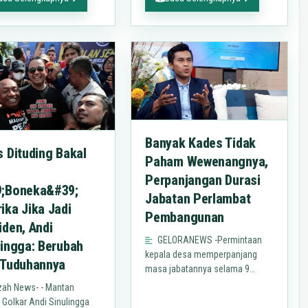
salah satunya…
Banyak Kades Tidak
s Dituding Bakal
Paham Wewenangnya,
Perpanjangan Durasi
;Boneka&#39;
Jabatan Perlambat
ika Jika Jadi
Pembangunan
iden, Andi
GELORANEWS -Permintaan
lingga: Berubah
kepala desa memperpanjang
 Tuduhannya
masa jabatannya selama 9
tahun dianggap kurang tepat.
zah News- - Mantan
Alasannya, banyak masalah di
i Golkar Andi Sinulingga