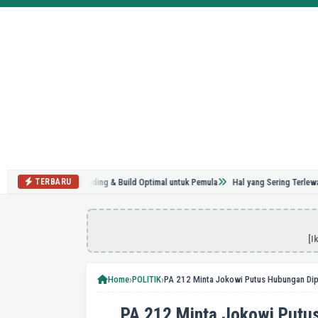
ld: Tips Grinding & Build Optimal untuk Pemula
Hal yang Sering Terlewat Saat R
TERBARU
[I
›
›
Home
POLITIK
PA 212 Minta Jokowi Putu