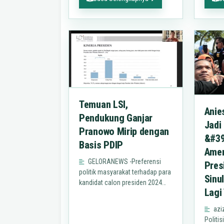
Ganjar Pranowo kemungkinan…
Temuan LSI,
Anie
Pendukung Ganjar
Jadi
Pranowo Mirip dengan
&#39
Basis PDIP
Amer
GELORANEWS -Preferensi
Pres
politik masyarakat terhadap para
Sinu
kandidat calon presiden 2024
Lagi
mendatang dinilai lembaga
survei Indonesia (LSI) cukup
azi
besar mengarah ke Ganjar…
Politis