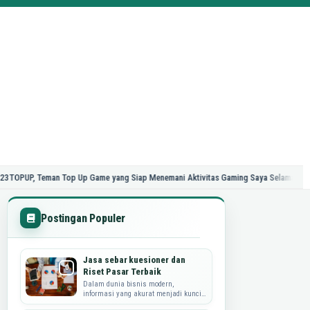
eman Top Up Game yang Siap Menemani Aktivitas Gaming Saya Selama 24 Jam
Ra
Postingan Populer
Jasa sebar kuesioner dan
Riset Pasar Terbaik
Dalam dunia bisnis modern,
informasi yang akurat menjadi kunci
utama dalam merumuskan strategi,