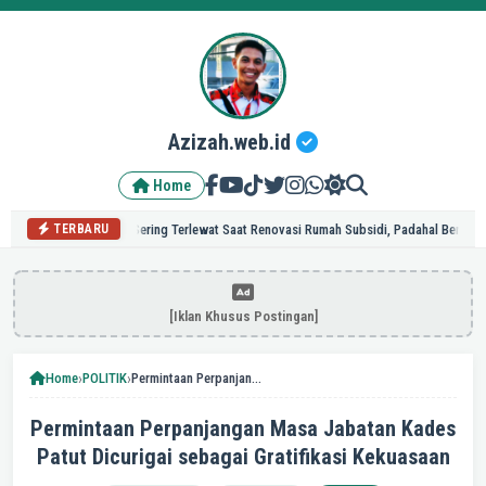
Azizah.web.id
Home
ula
Hal yang Sering Terlewat Saat Renovasi Rumah Subsidi, Padahal Berpengaruh 
TERBARU
[Iklan Khusus Postingan]
›
›
Home
POLITIK
Permintaan Perpanjangan Masa Jabatan Kades Patut Dicurigai sebagai Gratifikasi Kekuasaan
Permintaan Perpanjangan Masa Jabatan Kades
Patut Dicurigai sebagai Gratifikasi Kekuasaan