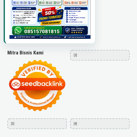
Mitra Bisnis Kami
[2]
[3]
[4]