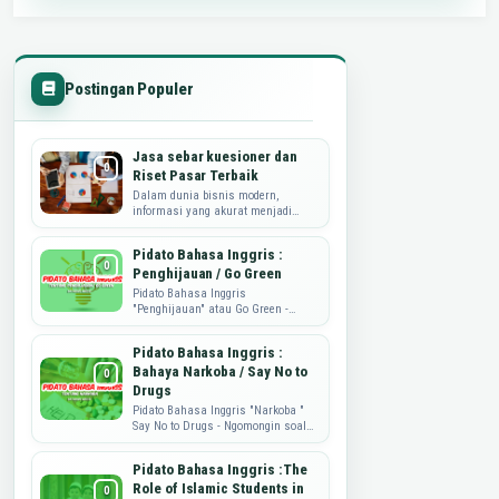
Postingan Populer
Jasa sebar kuesioner dan
Riset Pasar Terbaik
Dalam dunia bisnis modern,
informasi yang akurat menjadi
kunci utama dalam merumuskan
strategi, mengembangkan produk,
Pidato Bahasa Inggris :
dan memahami kebutuhan...
Penghijauan / Go Green
Pidato Bahasa Inggris
"Penghijauan" atau Go Green -
Sahabat Dataguru.web.id, pidato
yang di share ini adalah tulisan
Pidato Bahasa Inggris :
dari mbak ...
Bahaya Narkoba / Say No to
Drugs
Pidato Bahasa Inggris "Narkoba "
Say No to Drugs - Ngomongin soal
Narkoba nih, memang sungguh
memprihatinkan. Nah, sebagai
Pidato Bahasa Inggris :The
wujud ...
Role of Islamic Students in