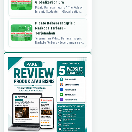
Globalization Era
Pidato Bahasa Inggris " The Role of
Islamic Students in Globalization
Era" Pidato Bahasa Inggris kali ini
akan berbagi soal peran...
Pidato Bahasa Inggris :
Narkoba Terbaru -
Terjemahan
Terjemahan Pidato Bahasa Inggris
Narkoba Terbaru - Sebelumnya saya
sudah pernah publish perihal Pidato
Bahasa Inggris tentang Narkoba.
Namu...