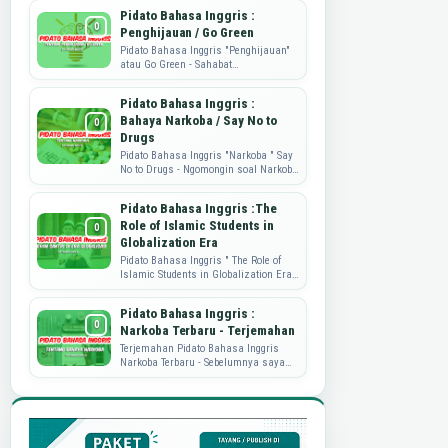
mengembangkan produk, dan
Pidato Bahasa Inggris :
memahami kebutuhan...
Penghijauan / Go Green
Pidato Bahasa Inggris "Penghijauan"
atau Go Green - Sahabat
Dataguru.web.id, pidato yang di share
ini adalah tulisan dari mbak ...
Pidato Bahasa Inggris :
Bahaya Narkoba / Say No to
Drugs
Pidato Bahasa Inggris "Narkoba " Say
No to Drugs - Ngomongin soal Narkoba
nih, memang sungguh
memprihatinkan. Nah, sebagai wujud
Pidato Bahasa Inggris :The
...
Role of Islamic Students in
Globalization Era
Pidato Bahasa Inggris " The Role of
Islamic Students in Globalization Era"
Pidato Bahasa Inggris kali ini akan
berbagi soal peran...
Pidato Bahasa Inggris :
Narkoba Terbaru - Terjemahan
Terjemahan Pidato Bahasa Inggris
Narkoba Terbaru - Sebelumnya saya
sudah pernah publish perihal Pidato
Bahasa Inggris tentang Narkoba.
Namu...