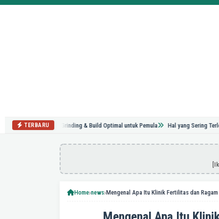
 World: Tips Grinding & Build Optimal untuk Pemula
Hal yang Sering Terlewat Saa
TERBARU
[I
›
›
Home
news
Mengenal Apa Itu Klini