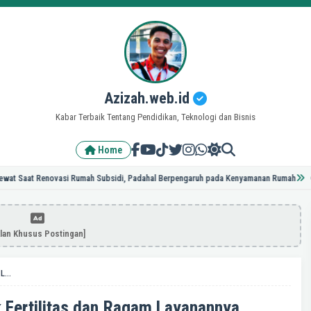
Azizah.web.id
Kabar Terbaik Tentang Pendidikan, Teknologi dan Bisnis
Home
t Renovasi Rumah Subsidi, Padahal Berpengaruh pada Kenyamanan Rumah
GH23TOPUP
klan Khusus Postingan]
Mengenal Apa Itu Klinik Fertilitas dan Ragam Layanannya
k Fertilitas dan Ragam Layanannya