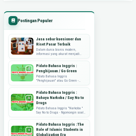
Postingan Populer
Jasa sebar kuesioner dan
Riset Pasar Terbaik
Dalam dunia bisnis modern,
informasi yang akurat menjadi
kunci utama dalam merumuskan
strategi, mengembangkan produk,
Pidato Bahasa Inggris :
dan memahami kebutuhan...
Penghijauan / Go Green
Pidato Bahasa Inggris
"Penghijauan" atau Go Green -
Sahabat Dataguru.web.id, pidato
yang di share ini adalah tulisan
Pidato Bahasa Inggris :
dari mbak ...
Bahaya Narkoba / Say No to
Drugs
Pidato Bahasa Inggris "Narkoba "
Say No to Drugs - Ngomongin soal
Narkoba nih, memang sungguh
memprihatinkan. Nah, sebagai
Pidato Bahasa Inggris :The
wujud ...
Role of Islamic Students in
Globalization Era