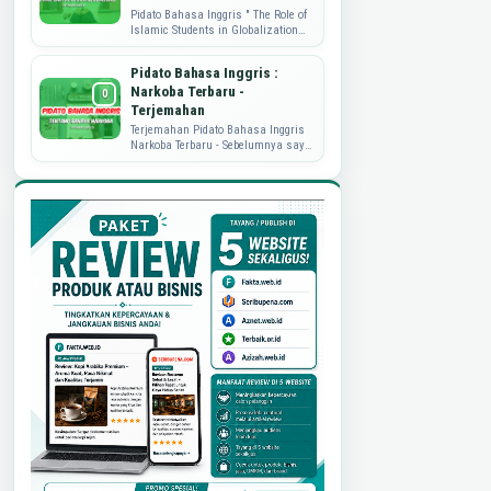
Pidato Bahasa Inggris " The Role of
Islamic Students in Globalization
Era" Pidato Bahasa Inggris kali ini
akan berbagi soal peran...
Pidato Bahasa Inggris :
Narkoba Terbaru -
Terjemahan
Terjemahan Pidato Bahasa Inggris
Narkoba Terbaru - Sebelumnya saya
sudah pernah publish perihal Pidato
Bahasa Inggris tentang Narkoba.
Namu...