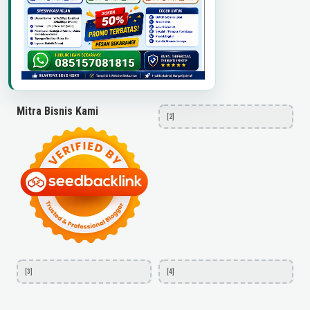
Mitra Bisnis Kami
[2]
[3]
[4]