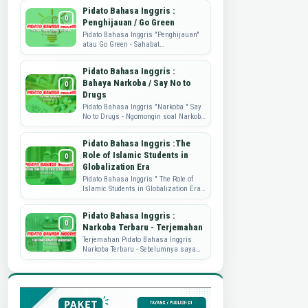
mengembangkan produk, dan
Pidato Bahasa Inggris :
memahami kebutuhan...
Penghijauan / Go Green
Pidato Bahasa Inggris "Penghijauan"
atau Go Green - Sahabat
Dataguru.web.id, pidato yang di share
ini adalah tulisan dari mbak ...
Pidato Bahasa Inggris :
Bahaya Narkoba / Say No to
Drugs
Pidato Bahasa Inggris "Narkoba " Say
No to Drugs - Ngomongin soal Narkoba
nih, memang sungguh
memprihatinkan. Nah, sebagai wujud
Pidato Bahasa Inggris :The
...
Role of Islamic Students in
Globalization Era
Pidato Bahasa Inggris " The Role of
Islamic Students in Globalization Era"
Pidato Bahasa Inggris kali ini akan
berbagi soal peran...
Pidato Bahasa Inggris :
Narkoba Terbaru - Terjemahan
Terjemahan Pidato Bahasa Inggris
Narkoba Terbaru - Sebelumnya saya
sudah pernah publish perihal Pidato
Bahasa Inggris tentang Narkoba.
Namu...