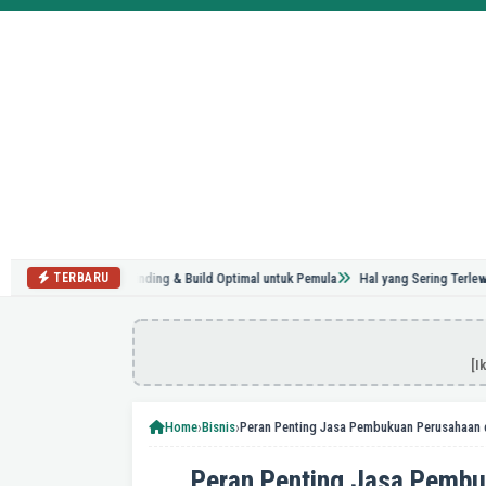
World: Tips Grinding & Build Optimal untuk Pemula
Hal yang Sering Terlewat Saat
TERBARU
[I
›
›
Home
Bisnis
Peran Penting Jasa Pembu