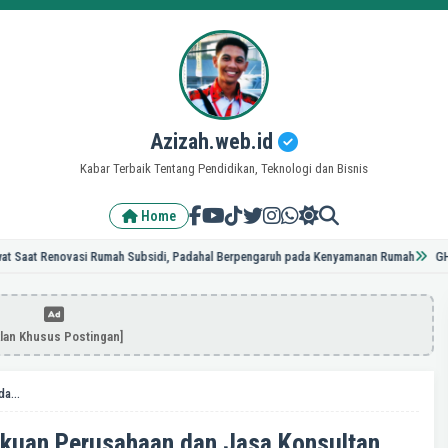
Azizah.web.id
Kabar Terbaik Tentang Pendidikan, Teknologi dan Bisnis
Home
 Renovasi Rumah Subsidi, Padahal Berpengaruh pada Kenyamanan Rumah
GH23TOPUP,
klan Khusus Postingan]
Peran Penting Jasa Pembukuan Perusahaan dan Jasa Konsultan Manajemen dalam Pengelolaan Bisnis
kuan Perusahaan dan Jasa Konsultan