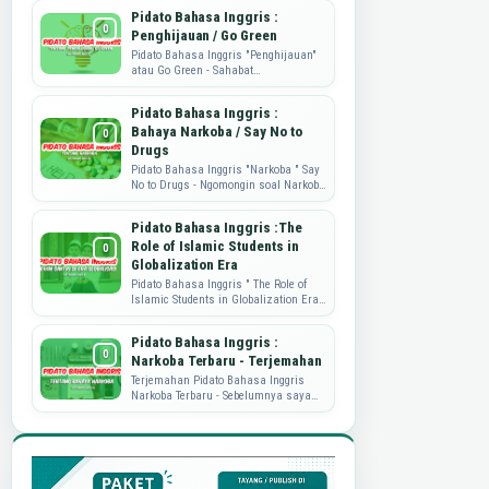
mengembangkan produk, dan
Pidato Bahasa Inggris :
memahami kebutuhan...
Penghijauan / Go Green
Pidato Bahasa Inggris "Penghijauan"
atau Go Green - Sahabat
Dataguru.web.id, pidato yang di share
ini adalah tulisan dari mbak ...
Pidato Bahasa Inggris :
Bahaya Narkoba / Say No to
Drugs
Pidato Bahasa Inggris "Narkoba " Say
No to Drugs - Ngomongin soal Narkoba
nih, memang sungguh
memprihatinkan. Nah, sebagai wujud
Pidato Bahasa Inggris :The
...
Role of Islamic Students in
Globalization Era
Pidato Bahasa Inggris " The Role of
Islamic Students in Globalization Era"
Pidato Bahasa Inggris kali ini akan
berbagi soal peran...
Pidato Bahasa Inggris :
Narkoba Terbaru - Terjemahan
Terjemahan Pidato Bahasa Inggris
Narkoba Terbaru - Sebelumnya saya
sudah pernah publish perihal Pidato
Bahasa Inggris tentang Narkoba.
Namu...