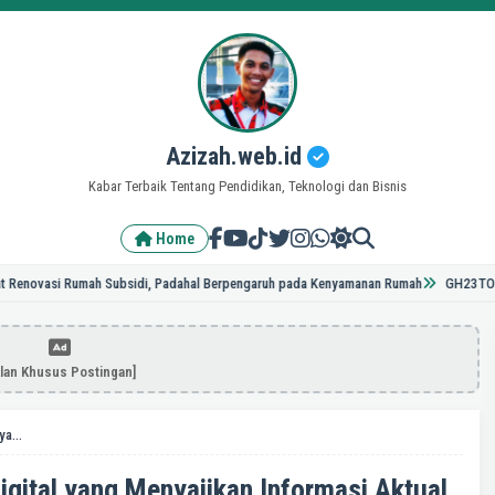
Azizah.web.id
Kabar Terbaik Tentang Pendidikan, Teknologi dan Bisnis
Home
si Rumah Subsidi, Padahal Berpengaruh pada Kenyamanan Rumah
GH23TOPUP, Teman
klan Khusus Postingan]
Suara24.com: Portal Berita Digital yang Menyajikan Informasi Aktual dan Terpercaya
igital yang Menyajikan Informasi Aktual