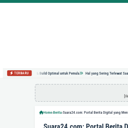
Tips Grinding & Build Optimal untuk Pemula
Hal yang Sering Terlewat Saat Renova
TERBARU
[I
›
›
Home
Berita
Suara24.com: Portal Berita D