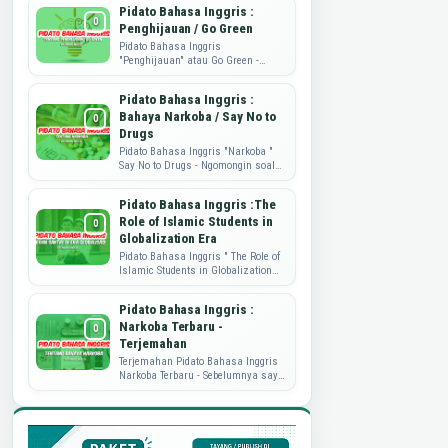
strategi, mengembangkan produk,
Pidato Bahasa Inggris :
dan memahami kebutuhan...
Penghijauan / Go Green
Pidato Bahasa Inggris
"Penghijauan" atau Go Green -
Sahabat Dataguru.web.id, pidato
yang di share ini adalah tulisan
Pidato Bahasa Inggris :
dari mbak ...
Bahaya Narkoba / Say No to
Drugs
Pidato Bahasa Inggris "Narkoba "
Say No to Drugs - Ngomongin soal
Narkoba nih, memang sungguh
memprihatinkan. Nah, sebagai
Pidato Bahasa Inggris :The
wujud ...
Role of Islamic Students in
Globalization Era
Pidato Bahasa Inggris " The Role of
Islamic Students in Globalization
Era" Pidato Bahasa Inggris kali ini
akan berbagi soal peran...
Pidato Bahasa Inggris :
Narkoba Terbaru -
Terjemahan
Terjemahan Pidato Bahasa Inggris
Narkoba Terbaru - Sebelumnya saya
sudah pernah publish perihal Pidato
Bahasa Inggris tentang Narkoba.
Namu...