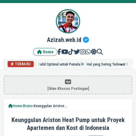
Azizah.web.id
Home
s Grinding & Build Optimal untuk Pemula
Hal yang Sering Terlewat Saat Renovasi
TERBARU
[Iklan Khusus Postingan]
›
›
Home
Bisnis
Keunggulan Ariston Heat Pump untuk Proyek Apartemen dan Kost di Indonesia
Keunggulan Ariston Heat Pump untuk Proyek
Apartemen dan Kost di Indonesia