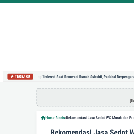
Hal yang Sering Terlewat Saat Renovasi Rumah Subsidi, Padahal Berpengaruh pada
TERBARU
[I
›
›
Home
Bisnis
Rekomendasi Jasa Sedot W