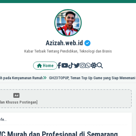
Azizah.web.id
Kabar Terbaik Tentang Pendidikan, Teknologi dan Bisnis
Home
 Kenyamanan Rumah
GH23TOPUP, Teman Top Up Game yang Siap Menemani Aktivitas
klan Khusus Postingan]
Rekomendasi Jasa Sedot WC Murah dan Profesional di Semarang
C Murah dan Profesional di Semarang