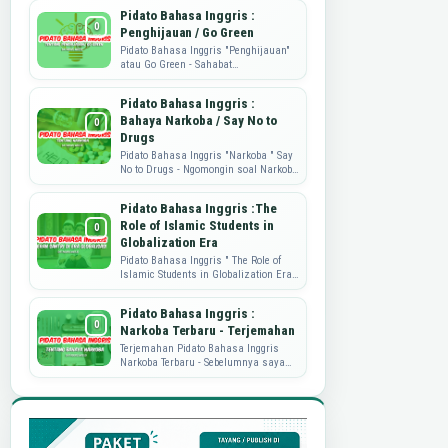
mengembangkan produk, dan
Pidato Bahasa Inggris :
memahami kebutuhan...
Penghijauan / Go Green
Pidato Bahasa Inggris "Penghijauan"
atau Go Green - Sahabat
Dataguru.web.id, pidato yang di share
ini adalah tulisan dari mbak ...
Pidato Bahasa Inggris :
Bahaya Narkoba / Say No to
Drugs
Pidato Bahasa Inggris "Narkoba " Say
No to Drugs - Ngomongin soal Narkoba
nih, memang sungguh
memprihatinkan. Nah, sebagai wujud
Pidato Bahasa Inggris :The
...
Role of Islamic Students in
Globalization Era
Pidato Bahasa Inggris " The Role of
Islamic Students in Globalization Era"
Pidato Bahasa Inggris kali ini akan
berbagi soal peran...
Pidato Bahasa Inggris :
Narkoba Terbaru - Terjemahan
Terjemahan Pidato Bahasa Inggris
Narkoba Terbaru - Sebelumnya saya
sudah pernah publish perihal Pidato
Bahasa Inggris tentang Narkoba.
Namu...