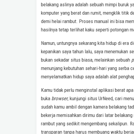
belakang aslinya adalah sebuah mimpi buruk 
komputer yang berat dan rumit, mengklik titik d
demi helai rambut. Proses manual ini bisa me
hasilnya tetap terlihat kaku seperti potongan 
Namun, untungnya sekarang kita hidup di era d
kepanikan saya tahun lalu, saya menemukan seb
bukan sekadar situs biasa, melainkan sebuah
p
menunjang kebutuhan sehari-hari yang serba ce
menyelamatkan hidup saya adalah alat pengh
Kamu tidak perlu menginstal aplikasi berat a
buka
browser
, kunjungi situs UrNeed, cari men
sudah kamu ambil dengan kamera belakang tadi
bekerja memisahkan dirimu dari latar belakang 
rambut yang sedikit mengembang sekalipun. R
transparan tanpa harus membuang waktu berjam