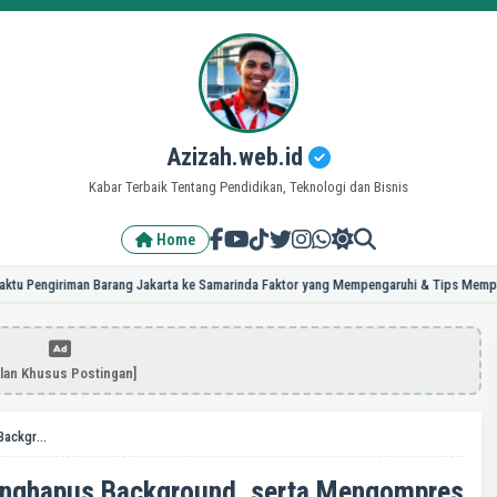
Azizah.web.id
Kabar Terbaik Tentang Pendidikan, Teknologi dan Bisnis
Home
iriman Barang Jakarta ke Samarinda Faktor yang Mempengaruhi & Tips Mempercepat
klan Khusus Postingan]
10 Tips Rahasia Mengedit, Menghapus Background, serta Mengompres Pasfoto CPNS Anti Gagal
enghapus Background, serta Mengompres