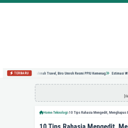
Mengenal Rahmah Travel, Biro Umroh Resmi PPIU Kemenag
Estimasi Waktu Peng
TERBARU
[I
›
›
Home
Teknologi
10 Tips Rahasia Mengedit, M