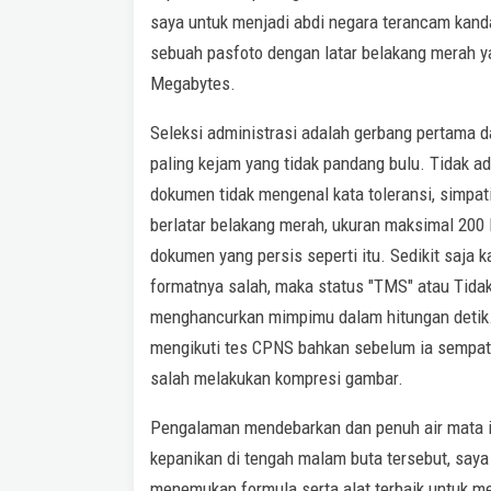
saya untuk menjadi abdi negara terancam kanda
sebuah pasfoto dengan latar belakang merah y
Megabytes.
Seleksi administrasi adalah gerbang pertama da
paling kejam yang tidak pandang bulu. Tidak a
dokumen tidak mengenal kata toleransi, simpat
berlatar belakang merah, ukuran maksimal 200
dokumen yang persis seperti itu. Sedikit saja 
formatnya salah, maka status "TMS" atau Tida
menghancurkan mimpimu dalam hitungan detik.
mengikuti tes CPNS bahkan sebelum ia sempat 
salah melakukan kompresi gambar.
Pengalaman mendebarkan dan penuh air mata it
kepanikan di tengah malam buta tersebut, say
menemukan formula serta alat terbaik untuk men