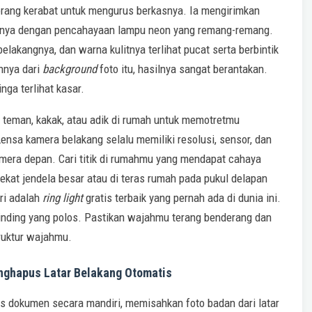
eorang kerabat untuk mengurus berkasnya. Ia mengirimkan
rnya dengan pencahayaan lampu neon yang remang-remang.
elakangnya, dan warna kulitnya terlihat pucat serta berbintik
nnya dari
background
foto itu, hasilnya sangat berantakan.
nga terlihat kasar.
a teman, kakak, atau adik di rumah untuk memotretmu
nsa kamera belakang selalu memiliki resolusi, sensor, dan
amera depan. Cari titik di rumahmu yang mendapat cahaya
ekat jendela besar atau di teras rumah pada pukul delapan
ri adalah
ring light
gratis terbaik yang pernah ada di dunia ini.
 dinding yang polos. Pastikan wajahmu terang benderang dan
ruktur wajahmu.
enghapus Latar Belakang Otomatis
s dokumen secara mandiri, memisahkan foto badan dari latar