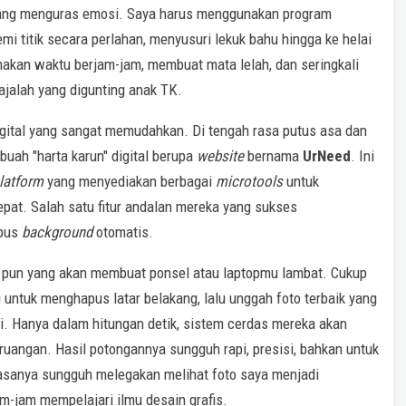
yang menguras emosi. Saya harus menggunakan program
emi titik secara perlahan, menyusuri lekuk bahu hingga ke helai
makan waktu berjam-jam, membuat mata lelah, dan seringkali
majalah yang digunting anak TK.
igital yang sangat memudahkan. Di tengah rasa putus asa dan
uah "harta karun" digital berupa
website
bernama
UrNeed
. Ini
latform
yang menyediakan berbagai
microtools
untuk
pat. Salah satu fitur andalan mereka yang sukses
apus
background
otomatis.
pa pun yang akan membuat ponsel atau laptopmu lambat. Cukup
u untuk menghapus latar belakang, lalu unggah foto terbaik yang
. Hanya dalam hitungan detik, sistem cerdas mereka akan
ruangan. Hasil potongannya sungguh rapi, presisi, bahkan untuk
asanya sungguh melegakan melihat foto saya menjadi
-jam mempelajari ilmu desain grafis.