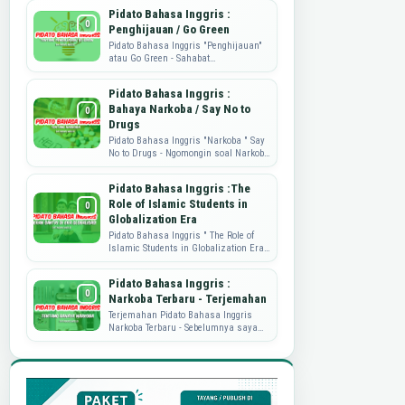
mengembangkan produk, dan
Pidato Bahasa Inggris :
memahami kebutuhan...
Penghijauan / Go Green
Pidato Bahasa Inggris "Penghijauan"
atau Go Green - Sahabat
Dataguru.web.id, pidato yang di share
ini adalah tulisan dari mbak ...
Pidato Bahasa Inggris :
Bahaya Narkoba / Say No to
Drugs
Pidato Bahasa Inggris "Narkoba " Say
No to Drugs - Ngomongin soal Narkoba
nih, memang sungguh
memprihatinkan. Nah, sebagai wujud
Pidato Bahasa Inggris :The
...
Role of Islamic Students in
Globalization Era
Pidato Bahasa Inggris " The Role of
Islamic Students in Globalization Era"
Pidato Bahasa Inggris kali ini akan
berbagi soal peran...
Pidato Bahasa Inggris :
Narkoba Terbaru - Terjemahan
Terjemahan Pidato Bahasa Inggris
Narkoba Terbaru - Sebelumnya saya
sudah pernah publish perihal Pidato
Bahasa Inggris tentang Narkoba.
Namu...