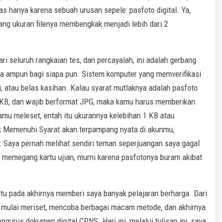
s hanya karena sebuah urusan sepele: pasfoto digital. Ya,
ang ukuran filenya membengkak menjadi lebih dari 2
ri seluruh rangkaian tes, dan percayalah, ini adalah gerbang
da ampun bagi siapa pun. Sistem komputer yang memverifikasi
i, atau belas kasihan. Kalau syarat mutlaknya adalah pasfoto
 KB, dan wajib berformat JPG, maka kamu harus memberikan
kamu meleset, entah itu ukurannya kelebihan 1 KB atau
k Memenuhi Syarat akan terpampang nyata di akunmu,
 Saya pernah melihat sendiri teman seperjuangan saya gagal
memegang kartu ujian, murni karena pasfotonya buram akibat
u pada akhirnya memberi saya banyak pelajaran berharga. Dari
a mulai meriset, mencoba berbagai macam metode, dan akhirnya
gurus dokumen digital CPNS. Hari ini, melalui tulisan ini, saya