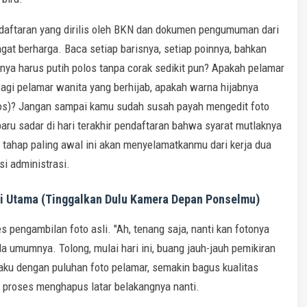
aftaran yang dirilis oleh BKN dan dokumen pengumuman dari
gat berharga. Baca setiap barisnya, setiap poinnya, bahkan
anya harus putih polos tanpa corak sedikit pun? Apakah pelamar
agi pelamar wanita yang berhijab, apakah warna hijabnya
olos)? Jangan sampai kamu sudah susah payah mengedit foto
ru sadar di hari terakhir pendaftaran bahwa syarat mutlaknya
di tahap paling awal ini akan menyelamatkanmu dari kerja dua
ksi administrasi.
nci Utama (Tinggalkan Dulu Kamera Depan Ponselmu)
 pengambilan foto asli. "Ah, tenang saja, nanti kan fotonya
pada umumnya. Tolong, mulai hari ini, buang jauh-jauh pemikiran
baku dengan puluhan foto pelamar, semakin bagus kualitas
 proses menghapus latar belakangnya nanti.